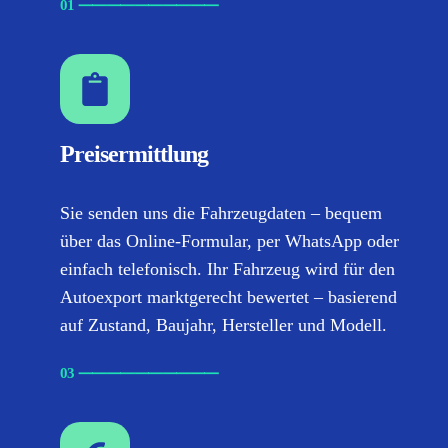
01
⸺
⸺
⸺
⸺
⸺
Preisermittlung
Sie senden uns die Fahrzeugdaten – bequem
über das Online-Formular, per WhatsApp oder
einfach telefonisch. Ihr Fahrzeug wird für den
Autoexport marktgerecht bewertet – basierend
auf Zustand, Baujahr, Hersteller und Modell.
03
⸺
⸺
⸺
⸺
⸺