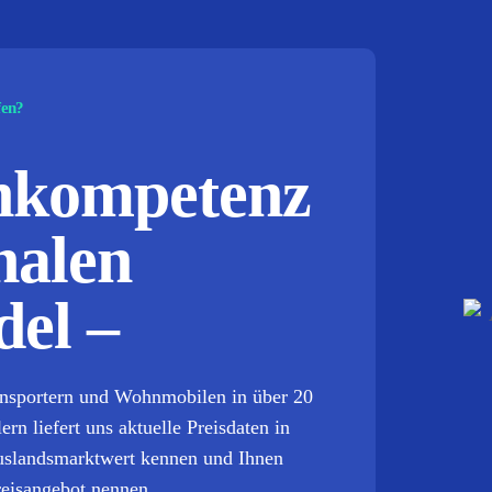
fen?
chkompetenz
nalen
el –
ansportern und Wohnmobilen in über 20
n liefert uns aktuelle Preisdaten in
Auslandsmarktwert kennen und Ihnen
reisangebot nennen.