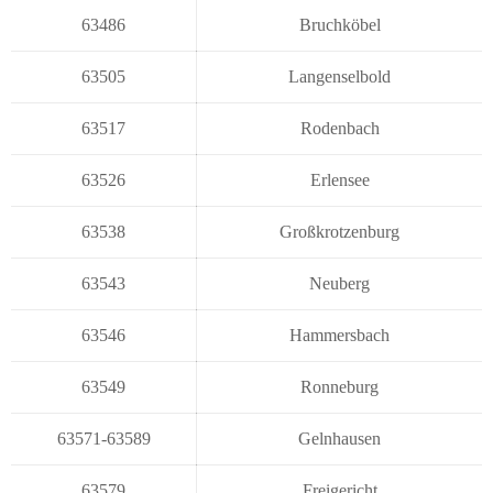
63486
Bruchköbel
63505
Langenselbold
63517
Rodenbach
63526
Erlensee
63538
Großkrotzenburg
63543
Neuberg
63546
Hammersbach
63549
Ronneburg
63571-63589
Gelnhausen
63579
Freigericht