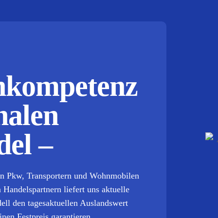
?
chkompetenz
nalen
el –
on Pkw, Transportern und Wohnmobilen
 Handelspartnern liefert uns aktuelle
dell den tagesaktuellen Auslandswert
nen Festpreis garantieren.