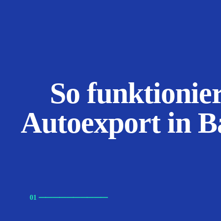
So funktionier
Autoexport in 
01
⸺
⸺
⸺
⸺
⸺