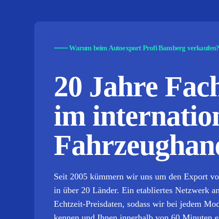
⸺
Warum beim Autoexport Profi Bamberg verkaufen
20 Jahre Fa
im internatio
Fahrzeughand
Seit 2005 kümmern wir uns um den Export v
in über 20 Länder. Ein etabliertes Netzwerk an
Echtzeit-Preisdaten, sodass wir bei jedem Mo
kennen und Ihnen innerhalb von 60 Minuten ei