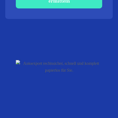
ermitteln
100%
rechtssicher, schnell und
komplett papierlos für Sie.