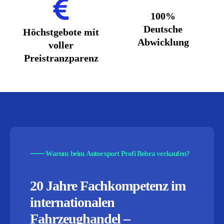
100%
Deutsche
Höchstgebote mit
Abwicklung
voller
Preistranzparenz
⸺
Warum beim Autoexport Profi Bebra verkaufen?
20 Jahre Fachkompetenz im
internationalen
Fahrzeughandel –