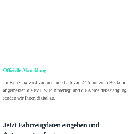
Sobald der Besitz rechtswirksam übergeht, übernehmen wir alle
Aufgaben rund um den Export: von der Abmeldung über die
Zollpapiere bis zur Logistik.
Für Sie ergibt sich daraus: null
Verwaltungsaufwand, null rechtliche Unsicherheit, vollständige
Absicherung – und zusätzlich der höhere Preis des internationalen
Handels. Vom Vorgang selbst merken Sie nichts. Sie verkaufen
direkt an uns als in Deutschland ansässigen Händler.
Offizielle Abmeldung
– kein Papierkram für Sie
Ihr Fahrzeug wird von uns innerhalb von 24 Stunden in Beckum
abgemeldet, die eVB wird hinterlegt und die Abmeldebestätigung
senden wir Ihnen digital zu.
Jetzt Fahrzeugdaten eingeben und