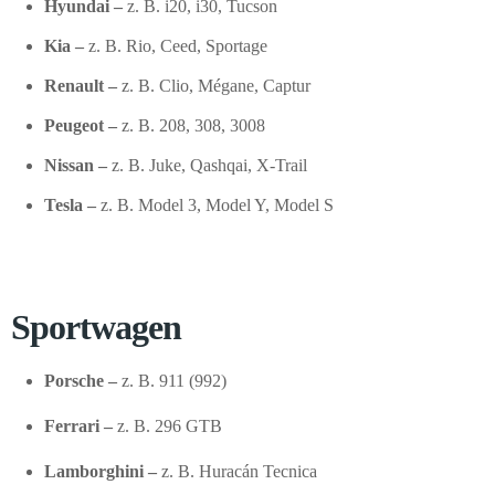
Hyundai –
z. B. i20, i30, Tucson
Kia –
z. B. Rio, Ceed, Sportage
Renault –
z. B. Clio, Mégane, Captur
Peugeot –
z. B. 208, 308, 3008
Nissan –
z. B. Juke, Qashqai, X-Trail
Tesla –
z. B. Model 3, Model Y, Model S
Sportwagen
Porsche –
z. B. 911 (992)
Ferrari –
z. B. 296 GTB
Lamborghini –
z. B. Huracán Tecnica