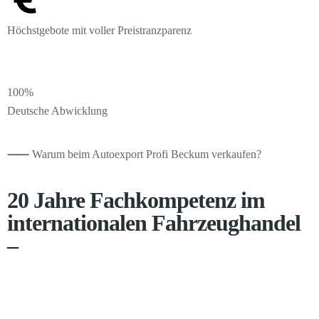
Höchstgebote mit voller Preistranzparenz
100%
Deutsche Abwicklung
⸺
Warum beim Autoexport Profi Beckum verkaufen?
20 Jahre Fachkompetenz im
internationalen Fahrzeughandel
–
Seit 2005 führen wir den Export von Pkw, Transportern und
Wohnmobilen in über 20 Länder durch. Ein stabiles Netzwerk an
Händlern versorgt uns mit Preisdaten in Echtzeit, sodass wir für