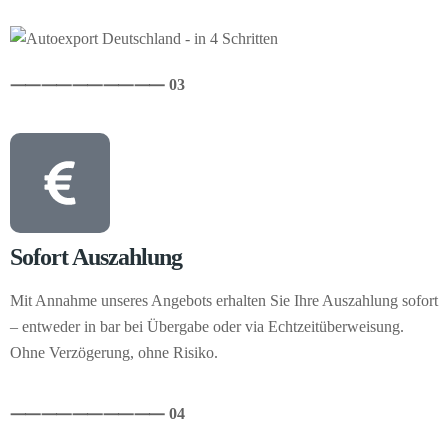
⸺
⸺
⸺
⸺
⸺ 03
Sofort Auszahlung
Mit Annahme unseres Angebots erhalten Sie Ihre Auszahlung sofort
– entweder in bar bei Übergabe oder via Echtzeitüberweisung.
Ohne Verzögerung, ohne Risiko.
⸺
⸺
⸺
⸺
⸺ 04