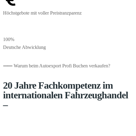
Höchstgebote mit voller Preistranzparenz
100%
Deutsche Abwicklung
⸺
Warum beim Autoexport Profi Buchen verkaufen?
20 Jahre Fachkompetenz im
internationalen Fahrzeughandel
–
Pkw, Transporter und Wohnmobile exportieren wir seit 2005 in
mehr als 20 Zielländer. Ein flächendeckendes Händlernetzwerk
stellt uns rund um die Uhr Preisdaten bereit, sodass wir den