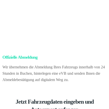
Nach dem rechtlich gültigen Eigentumswechsel kümmern wir uns
um die vollständige Abwicklung aller Exportprozesse: Abmeldung,
Zollunterlagen, Ausfuhr und Logistik.
Für Sie bedeutet das:
keinerlei Papierkram, keinerlei Risiko, absolute rechtliche
Sicherheit – und dennoch erzielen Sie den höheren Preis des
internationalen Marktes. Vom gesamten Ablauf bleibt Ihnen alles
erspart. Sie verkaufen direkt an uns als deutschen Kfz-Händler.
Offizielle Abmeldung
– kein Papierkram für Sie
Wir übernehmen die Abmeldung Ihres Fahrzeugs innerhalb von 24
Stunden in Buchen, hinterlegen eine eVB und senden Ihnen die
Abmeldebestätigung auf digitalem Weg zu.
Jetzt Fahrzeugdaten eingeben und