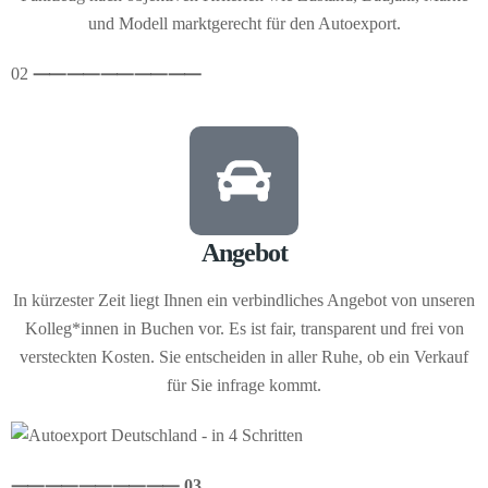
und Modell marktgerecht für den Autoexport.
02
⸺
⸺
⸺
⸺
⸺
Angebot
In kürzester Zeit liegt Ihnen ein verbindliches Angebot von unseren
Kolleg*innen in Buchen vor. Es ist fair, transparent und frei von
versteckten Kosten. Sie entscheiden in aller Ruhe, ob ein Verkauf
für Sie infrage kommt.
⸺
⸺
⸺
⸺
⸺ 03