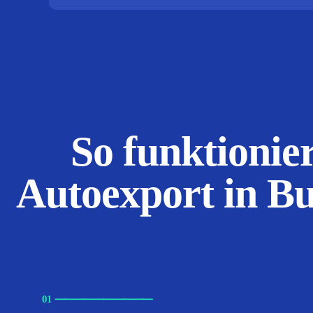
So funktionier
Autoexport in B
01
⸺
⸺
⸺
⸺
⸺