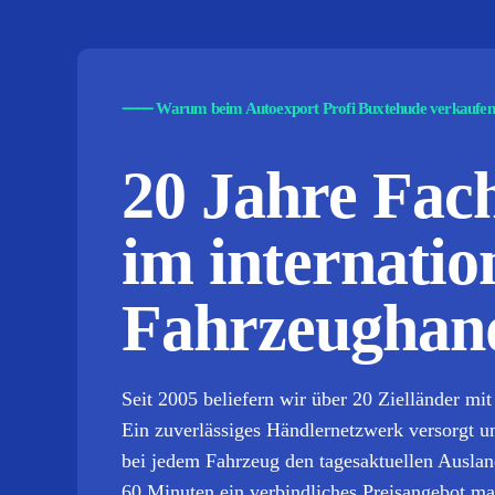
⸺
Warum beim Autoexport Profi Buxtehude verkaufe
20 Jahre Fa
im internatio
Fahrzeughand
Seit 2005 beliefern wir über 20 Zielländer m
Ein zuverlässiges Händlernetzwerk versorgt un
bei jedem Fahrzeug den tagesaktuellen Ausla
60 Minuten ein verbindliches Preisangebot m