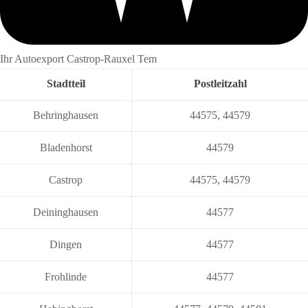
Ihr Autoexport Castrop-Rauxel Tem
Stadtteil
Postleitzahl
Behringhausen
44575
,
44579
Bladenhorst
44579
Castrop
44575
,
44579
Deininghausen
44577
Dingen
44577
Frohlinde
44577