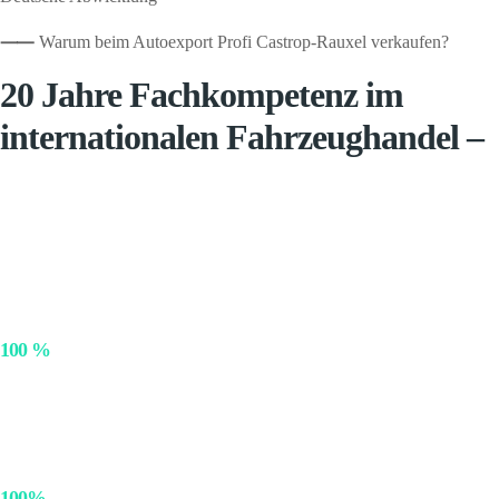
⸺
Warum beim Autoexport Profi Castrop-Rauxel verkaufen?
20 Jahre Fachkompetenz im
internationalen Fahrzeughandel –
Pkw, Transporter und Wohnmobile exportieren wir seit 2005 in mehr
als 20 Zielländer. Ein gut eingespieltes Händlernetz liefert uns
tagesaktuelle Preisdaten in Echtzeit, sodass wir jedes Modell exakt
bewerten können und Ihnen innerhalb von 60 Minuten ein
verbindliches Festpreisangebot machen.
100 %
sichere Auszahlung
Sie entscheiden sich für:
SEPA-Echtzeitüberweisung, Barzahlung
bei Abholung. Jede Transaktion ist vollständig abgesichert – Ihr Geld
ist garantiert.
100%
deutsche Abwicklung