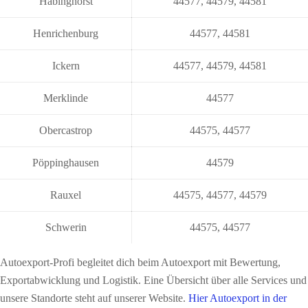
Habinghorst
44577
,
44579
,
44581
Henrichenburg
44577
,
44581
Ickern
44577
,
44579
,
44581
Merklinde
44577
Obercastrop
44575
,
44577
Pöppinghausen
44579
Rauxel
44575
,
44577
,
44579
Schwerin
44575
,
44577
Autoexport-Profi begleitet dich beim Autoexport mit Bewertung,
Exportabwicklung und Logistik. Eine Übersicht über alle Services und
unsere Standorte steht auf unserer Website.
Hier Autoexport in der