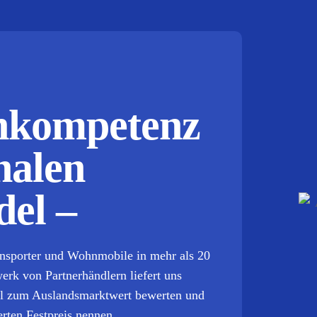
chkompetenz
nalen
el –
ansporter und Wohnmobile in mehr als 20
rk von Partnerhändlern liefert uns
ell zum Auslandsmarktwert bewerten und
rten Festpreis nennen.