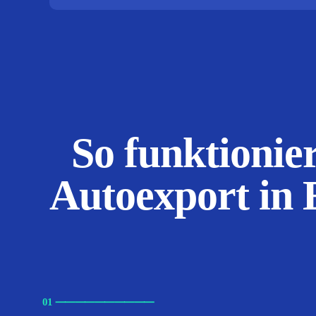
So funktionier
Autoexport in 
01
⸺
⸺
⸺
⸺
⸺