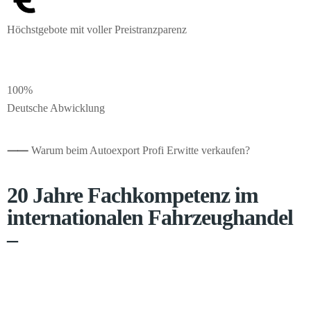
Höchstgebote mit voller Preistranzparenz
100%
Deutsche Abwicklung
⸺
Warum beim Autoexport Profi Erwitte verkaufen?
20 Jahre Fachkompetenz im
internationalen Fahrzeughandel
–
Seit dem Jahr 2005 exportieren wir Fahrzeuge aller Art in über 20
Länder weltweit. Ein weitreichendes Händlernetzwerk übermittelt
uns Echtzeitdaten zu Preisen, sodass wir den tagesaktuellen