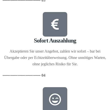
⸺
⸺
⸺
⸺
⸺ 03
Sofort Auszahlung
Akzeptieren Sie unser Angebot, zahlen wir sofort – bar bei
Übergabe oder per Echtzeitüberweisung. Ohne unnötiges Warten,
ohne jegliches Risiko für Sie.
⸺
⸺
⸺
⸺
⸺ 04