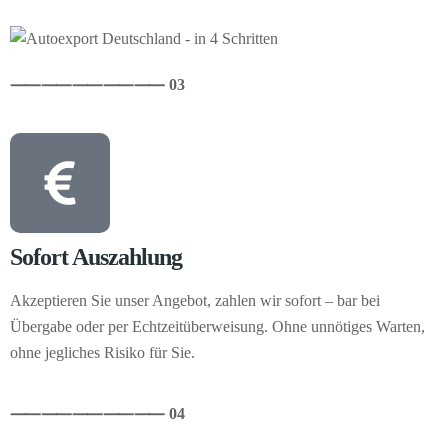
⸺
⸺
⸺
⸺
⸺ 03
Sofort Auszahlung
Akzeptieren Sie unser Angebot, zahlen wir sofort – bar bei
Übergabe oder per Echtzeitüberweisung. Ohne unnötiges Warten,
ohne jegliches Risiko für Sie.
⸺
⸺
⸺
⸺
⸺ 04