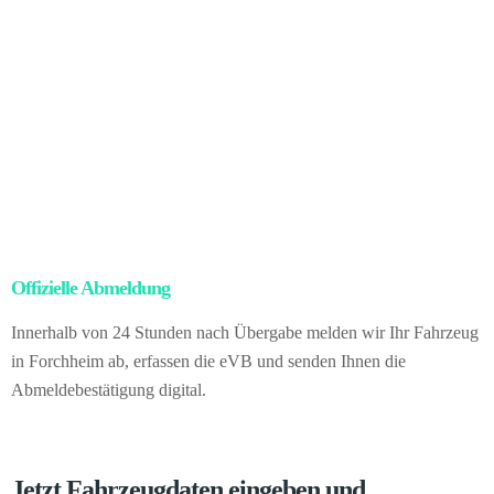
Nachdem der Eigentumsübergang rechtlich vollzogen wurde,
kümmern wir uns um alle erforderlichen Exportvorgänge –
Abmeldung, Zollformalitäten, Ausfuhrpapiere und Transport.
Für
Sie heißt das: kein Papieraufwand, kein Risiko, volle
Rechtssicherheit – und trotzdem profitieren Sie vom höheren
Verkaufserlös des internationalen Marktes. Vom gesamten Ablauf
bekommen Sie nichts mit. Sie verkaufen Ihr Fahrzeug direkt an uns
als etablierten Händler in Deutschland.
Offizielle Abmeldung
– kein Papierkram für Sie
Innerhalb von 24 Stunden nach Übergabe melden wir Ihr Fahrzeug
in Forchheim ab, erfassen die eVB und senden Ihnen die
Abmeldebestätigung digital.
Jetzt Fahrzeugdaten eingeben und