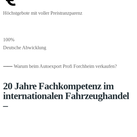
Höchstgebote mit voller Preistranzparenz
100%
Deutsche Abwicklung
⸺
Warum beim Autoexport Profi Forchheim verkaufen?
20 Jahre Fachkompetenz im
internationalen Fahrzeughandel
–
Seit 2005 beliefern wir über 20 Zielländer mit Pkw, Transportern
und Wohnmobilen. Ein etabliertes Netzwerk an Handelspartnern
liefert uns aktuelle Echtzeit-Preisdaten, sodass wir bei jedem Modell