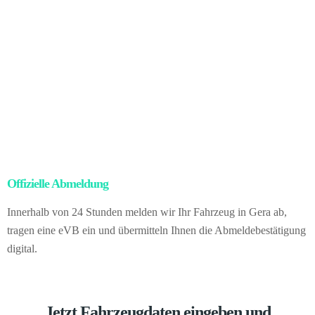
Sobald der rechtliche Übergang des Fahrzeugs abgeschlossen ist,
führen wir alle notwendigen Exportmaßnahmen durch –
Abmeldung, Zollformalitäten, Papiere und Logistik.
Für Sie bringt
das: null Verwaltungsaufwand, null rechtliches Risiko, volle
Sicherheit nach deutschem Recht – und gleichzeitig den besseren
Preis des internationalen Markts. Vom gesamten Ablauf merken Sie
nichts. Sie veräußern Ihr Fahrzeug direkt an uns als Händler in
Deutschland.
Offizielle Abmeldung
– kein Papierkram für Sie
Innerhalb von 24 Stunden melden wir Ihr Fahrzeug in Gera ab,
tragen eine eVB ein und übermitteln Ihnen die Abmeldebestätigung
digital.
Jetzt Fahrzeugdaten eingeben und