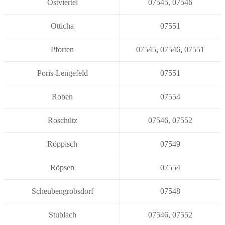
Ostviertel
07545
,
07546
Otticha
07551
Pforten
07545
,
07546
,
07551
Poris-Lengefeld
07551
Roben
07554
Roschütz
07546
,
07552
Röppisch
07549
Röpsen
07554
Scheubengrobsdorf
07548
Stublach
07546
,
07552