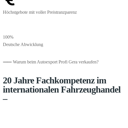
Höchstgebote mit voller Preistranzparenz
100%
Deutsche Abwicklung
⸺
Warum beim Autoexport Profi Gera verkaufen?
20 Jahre Fachkompetenz im
internationalen Fahrzeughandel
–
Seit 2005 führen wir den Export von Pkw, Transportern und
Wohnmobilen in über 20 Länder durch. Ein etabliertes Netzwerk an
Handelspartnern liefert uns aktuelle Echtzeit-Preisdaten, sodass wir