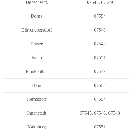
Debschwitz
07548
,
07549
Dorna
07554
Dürrenebersdorf
07548
Ernsee
07548
Falka
07551
Frankenthal
07548
Hain
07554
Hermsdorf
07554
Innenstadt
07545
,
07546
,
07548
Kaimberg
07551