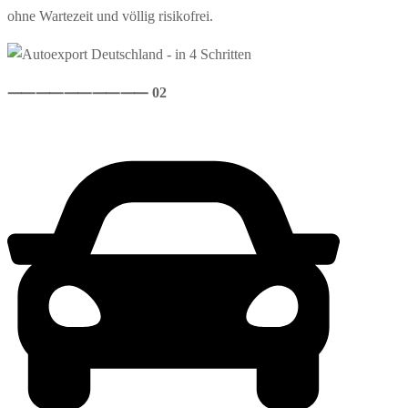
ohne Wartezeit und völlig risikofrei.
⸺
⸺
⸺
⸺
⸺ 02