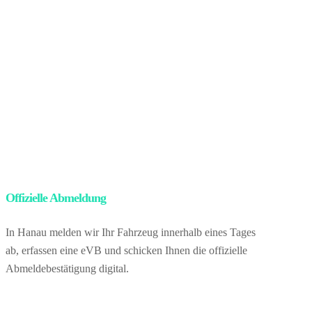
Nach dem Besitzübergang gemäß geltendem Recht
übernehmen wir den gesamten Exportprozess – inklusive
Abmeldung, Zoll- und Ausfuhrpapiere sowie Logistik.
Für Sie bedeutet das konkret: null Aufwand mit
Papierkram, null Unsicherheit, hundertprozentige
rechtliche Sicherheit – und trotzdem einen höheren
Gewinn durch den Auslandsmarkt. Vom Ablauf selbst
sehen Sie nichts. Sie verkaufen direkt an uns als Händler
in Deutschland.
Offizielle Abmeldung
– kein Papierkram für Sie
In Hanau melden wir Ihr Fahrzeug innerhalb eines Tages
ab, erfassen eine eVB und schicken Ihnen die offizielle
Abmeldebestätigung digital.