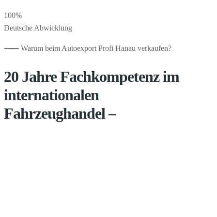
100%
Deutsche Abwicklung
⸺
Warum beim Autoexport Profi Hanau verkaufen?
20 Jahre Fachkompetenz im
internationalen
Fahrzeughandel –
Seit dem Jahr 2005 exportieren wir erfolgreich Pkw,
Transporter und Wohnmobile in über 20 Zielregionen.
Ein starkes Netzwerk aus Händlern liefert uns aktuelle
Preisdaten in Echtzeit, sodass wir für jedes Fahrzeug den
Auslandsmarktwert kennen und Ihnen innerhalb von 60
Minuten ein verbindliches Preisangebot nennen.