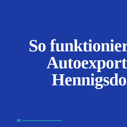
So funktionier
Autoexport
Hennigsdo
01
⸺
⸺
⸺
⸺
⸺