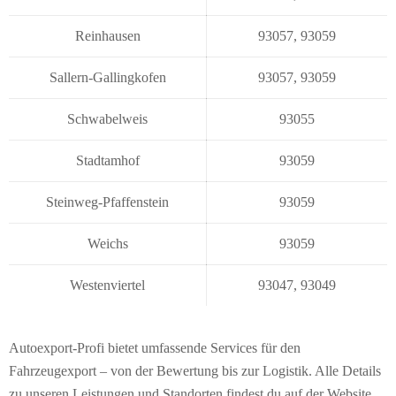
Reinhausen
93057
,
93059
Sallern-Gallingkofen
93057
,
93059
Schwabelweis
93055
Stadtamhof
93059
Steinweg-Pfaffenstein
93059
Weichs
93059
Westenviertel
93047
,
93049
Autoexport-Profi bietet umfassende Services für den
Fahrzeugexport – von der Bewertung bis zur Logistik. Alle Details
zu unseren Leistungen und Standorten findest du auf der Website.