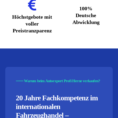
100%
Deutsche
Höchstgebote mit
Abwicklung
voller
Preistranzparenz
⸺
Warum beim Autoexport Profi Herne verkaufen?
20 Jahre Fachkompetenz im
internationalen
Fahrzeughandel –