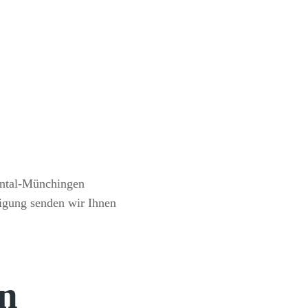
r uns um die vollständige
en, Ausfuhr und Logistik.
Für
olute rechtliche Sicherheit –
nalen Marktes. Vom gesamten
ns als deutschen Kfz-Händler.
ie
rntal-Münchingen
igung senden wir Ihnen
en