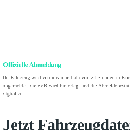
durch Kursschwankungen oder Auslandsüberweisungen.
Nach dem rechtlich gültigen Eigentumswechsel kümmern wi
Abwicklung aller Exportprozesse: Abmeldung, Zollunterlag
Sie bedeutet das: keinerlei Papierkram, keinerlei Risiko, abs
und dennoch erzielen Sie den höheren Preis des internatio
Ablauf bleibt Ihnen alles erspart. Sie verkaufen direkt an u
Offizielle Abmeldung
– kein Papierkram für S
Ihr Fahrzeug wird von uns innerhalb von 24 Stunden in Ko
abgemeldet, die eVB wird hinterlegt und die Abmeldebestät
digital zu.
Jetzt Fahrzeugdat