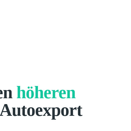
nen
höheren
 Autoexport