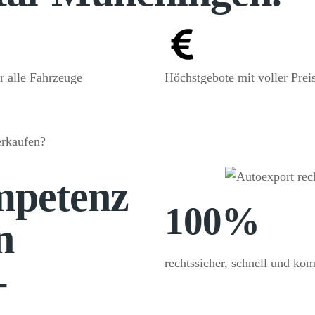
r alle Fahrzeuge
Höchstgebote mit voller Prei
rkaufen?
mpetenz
100%
n
rechtssicher, schnell und komp
–