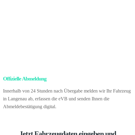
Nachdem der Besitz nach deutschem Recht übergegangen ist,
organisieren wir sämtliche Exportformalitäten, darunter
Abmeldung, Zollabwicklung, Ausfuhrdokumente und den
Transport.
Für Sie bedeutet das ganz einfach: keine Unterlagen,
keine Risiken, volle Rechtssicherheit – und trotzdem profitieren Sie
vom besseren Marktwert im Ausland. Vom gesamten Ablauf
bleiben Sie unberührt. Sie verkaufen direkt an uns als deutschen
Fahrzeughändler.
Offizielle Abmeldung
– kein Papierkram für Sie
Innerhalb von 24 Stunden nach Übergabe melden wir Ihr Fahrzeug
in Langenau ab, erfassen die eVB und senden Ihnen die
Abmeldebestätigung digital.
Jetzt Fahrzeugdaten eingeben und