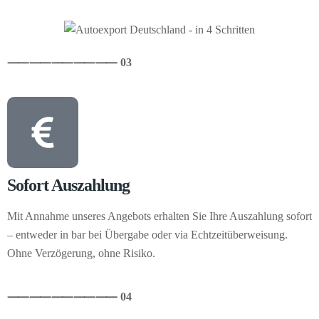
⸺
⸺
⸺
⸺
⸺ 03
Sofort Auszahlung
Mit Annahme unseres Angebots erhalten Sie Ihre Auszahlung sofort
– entweder in bar bei Übergabe oder via Echtzeitüberweisung.
Ohne Verzögerung, ohne Risiko.
⸺
⸺
⸺
⸺
⸺ 04