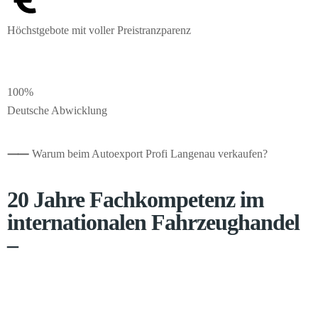
Höchstgebote mit voller Preistranzparenz
100%
Deutsche Abwicklung
⸺
Warum beim Autoexport Profi Langenau verkaufen?
20 Jahre Fachkompetenz im
internationalen Fahrzeughandel
–
Seit 2005 kümmern wir uns um den Export von Pkw, Transportern
und Wohnmobilen in über 20 Länder. Ein weitreichendes
Händlernetzwerk übermittelt uns Echtzeitdaten zu Preisen, sodass