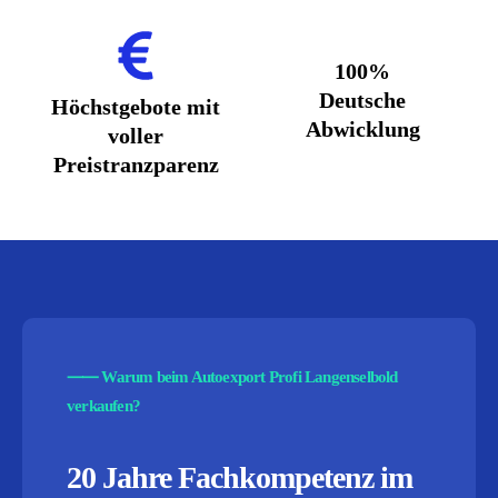
100%
Deutsche
Höchstgebote mit
Abwicklung
voller
Preistranzparenz
⸺
Warum beim Autoexport Profi Langenselbold
verkaufen?
20 Jahre Fachkompetenz im