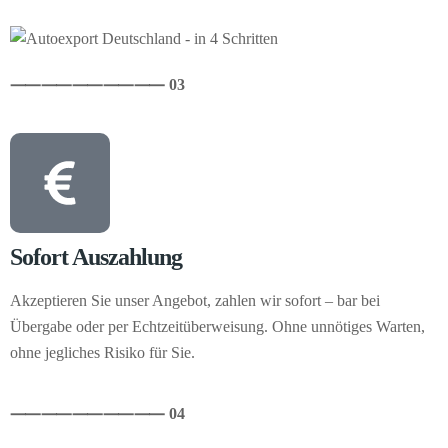
⸺
⸺
⸺
⸺
⸺ 03
Sofort Auszahlung
Akzeptieren Sie unser Angebot, zahlen wir sofort – bar bei
Übergabe oder per Echtzeitüberweisung. Ohne unnötiges Warten,
ohne jegliches Risiko für Sie.
⸺
⸺
⸺
⸺
⸺ 04