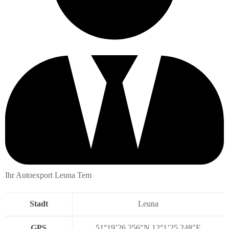
Ihr Autoexport Leuna Tem
Stadt
Leuna
GPS
51°19’26.256″N 12°1’25.248″E