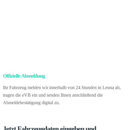
Sobald das Eigentum rechtlich übergegangen ist, übernehmen wir
die komplette Exportabwicklung inklusive Abmeldung,
Zolldokumente, Ausfuhr und Transportlogistik.
Für Sie bedeutet es:
keinerlei Bürokratie, keinerlei Risiken, vollständige rechtliche
Absicherung – und trotzdem den bestmöglichen Erlös durch den
internationalen Markt. Vom Prozess merken Sie gar nichts. Sie
verkaufen das Fahrzeug direkt an uns als Händler mit Sitz in
Deutschland.
Offizielle Abmeldung
– kein Papierkram für Sie
Ihr Fahrzeug melden wir innerhalb von 24 Stunden in Leuna ab,
tragen die eVB ein und senden Ihnen anschließend die
Abmeldebestätigung digital zu.
Jetzt Fahrzeugdaten eingeben und