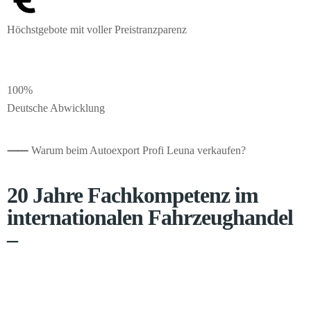
Höchstgebote mit voller Preistranzparenz
100%
Deutsche Abwicklung
⸺
Warum beim Autoexport Profi Leuna verkaufen?
20 Jahre Fachkompetenz im
internationalen Fahrzeughandel
–
Seit 2005 beliefern wir über 20 Zielländer mit Pkw, Transportern
und Wohnmobilen. Ein weitreichendes Händlernetzwerk
übermittelt uns Echtzeitdaten zu Preisen, sodass wir den