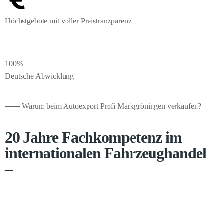
Höchstgebote mit voller Preistranzparenz
100%
Deutsche Abwicklung
⸺
Warum beim Autoexport Profi Markgröningen verkaufen?
20 Jahre Fachkompetenz im
internationalen Fahrzeughandel
–
Pkw, Transporter und Wohnmobile exportieren wir seit 2005 in
mehr als 20 Zielländer. Ein weitreichendes Händlernetzwerk
übermittelt uns Echtzeitdaten zu Preisen, sodass wir den