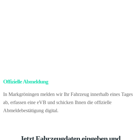
Nach dem rechtlich gültigen Eigentumswechsel kümmern wir uns
um die vollständige Abwicklung aller Exportprozesse: Abmeldung,
Zollunterlagen, Ausfuhr und Logistik.
Für Sie bringt das: null
Verwaltungsaufwand, null rechtliches Risiko, volle Sicherheit nach
deutschem Recht – und gleichzeitig den besseren Preis des
internationalen Markts. Vom gesamten Ablauf merken Sie nichts.
Sie veräußern Ihr Fahrzeug direkt an uns als Händler in
Deutschland.
Offizielle Abmeldung
– kein Papierkram für Sie
In Markgröningen melden wir Ihr Fahrzeug innerhalb eines Tages
ab, erfassen eine eVB und schicken Ihnen die offizielle
Abmeldebestätigung digital.
Jetzt Fahrzeugdaten eingeben und