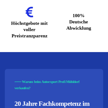
100%
Deutsche
Höchstgebote mit
Abwicklung
voller
Preistranzparenz
⸺
Warum beim Autoexport Profi Mühldorf
verkaufen?
20 Jahre Fachkompetenz im