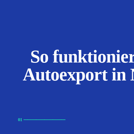
So funktionier
Autoexport in
01
⸺
⸺
⸺
⸺
⸺