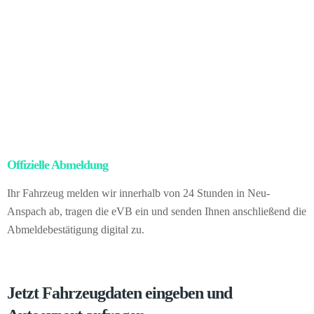
Sobald der Besitz rechtswirksam übergeht, übernehmen wir alle
Aufgaben rund um den Export: von der Abmeldung über die
Zollpapiere bis zur Logistik.
Für Sie bedeutet das konkret: null
Aufwand mit Papierkram, null Unsicherheit, hundertprozentige
rechtliche Sicherheit – und trotzdem einen höheren Gewinn durch
den Auslandsmarkt. Vom Ablauf selbst sehen Sie nichts. Sie
verkaufen direkt an uns als Händler in Deutschland.
Offizielle Abmeldung
– kein Papierkram für Sie
Ihr Fahrzeug melden wir innerhalb von 24 Stunden in Neu-
Anspach ab, tragen die eVB ein und senden Ihnen anschließend die
Abmeldebestätigung digital zu.
Jetzt Fahrzeugdaten eingeben und