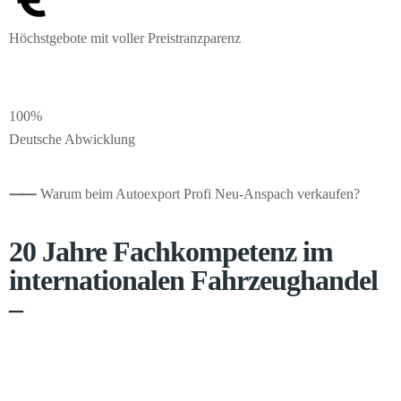
Höchstgebote mit voller Preistranzparenz
100%
Deutsche Abwicklung
⸺
Warum beim Autoexport Profi Neu-Anspach verkaufen?
20 Jahre Fachkompetenz im
internationalen Fahrzeughandel
–
Seit 2005 führen wir den Export von Pkw, Transportern und
Wohnmobilen in über 20 Länder durch. Ein stabiles Netzwerk an
Händlern versorgt uns mit Preisdaten in Echtzeit, sodass wir für