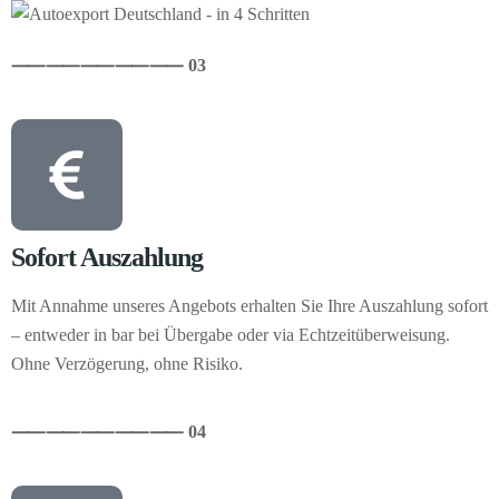
⸺
⸺
⸺
⸺
⸺ 03
Sofort Auszahlung
Mit Annahme unseres Angebots erhalten Sie Ihre Auszahlung sofort
– entweder in bar bei Übergabe oder via Echtzeitüberweisung.
Ohne Verzögerung, ohne Risiko.
⸺
⸺
⸺
⸺
⸺ 04