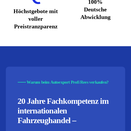
100%
Deutsche
Höchstgebote mit
Abwicklung
voller
Preistranzparenz
⸺
Warum beim Autoexport Profi Rees verkaufen?
20 Jahre Fachkompetenz im
internationalen
Fahrzeughandel –