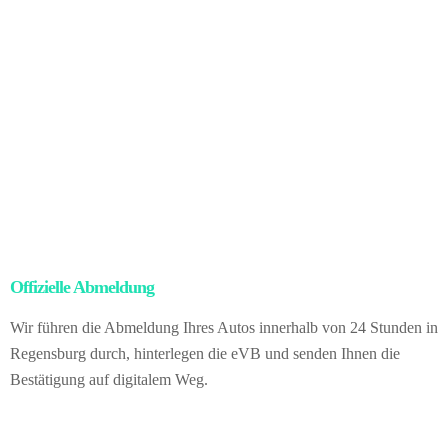
Währungen oder Ländergrenzen.
Nachdem der Besitz ordnungsgemäß übertragen wurde, erledigen
wir sämtliche Ausfuhrformalitäten inklusive Abmeldung,
Zollpapieren und logistischer Abwicklung.
Für Sie bringt das: null
Verwaltungsaufwand, null rechtliches Risiko, volle Sicherheit nach
deutschem Recht – und gleichzeitig den besseren Preis des
internationalen Markts. Vom gesamten Ablauf merken Sie nichts.
Sie veräußern Ihr Fahrzeug direkt an uns als Händler in
Deutschland.
Offizielle Abmeldung
– kein Papierkram für Sie
Wir führen die Abmeldung Ihres Autos innerhalb von 24 Stunden in
Regensburg durch, hinterlegen die eVB und senden Ihnen die
Bestätigung auf digitalem Weg.