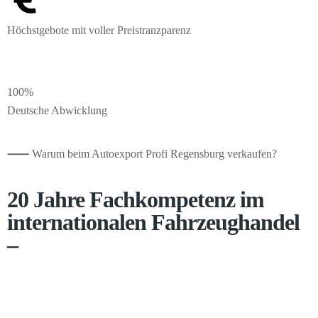
Höchstgebote mit voller Preistranzparenz
100%
Deutsche Abwicklung
⸺
Warum beim Autoexport Profi Regensburg verkaufen?
20 Jahre Fachkompetenz im
internationalen Fahrzeughandel
–
Seit 2005 führen wir den Export von Pkw, Transportern und
Wohnmobilen in über 20 Länder durch. Ein gewachsenes
Händlernetzwerk liefert uns Preisdaten in Echtzeit, sodass wir für