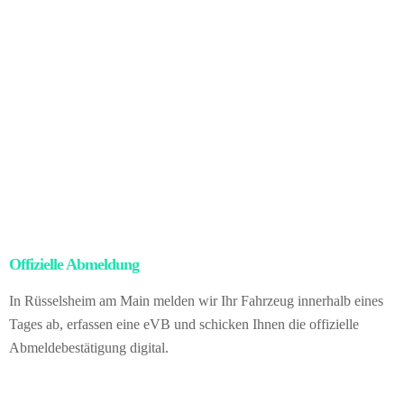
veräußern. Eine Zahlung per Echtzeitüberweisung, bar oder über
ein Treuhandkonto sorgt für sofortige Auszahlung ohne
Unsicherheiten durch Währungen oder Ländergrenzen.
Nach dem Besitzübergang gemäß geltendem Recht übernehmen
wir den gesamten Exportprozess – inklusive Abmeldung, Zoll- und
Ausfuhrpapiere sowie Logistik.
Für Sie bedeutet das: keinerlei
Papierkram, keinerlei Risiko, absolute rechtliche Sicherheit – und
dennoch erzielen Sie den höheren Preis des internationalen
Marktes. Vom gesamten Ablauf bleibt Ihnen alles erspart. Sie
verkaufen direkt an uns als deutschen Kfz-Händler.
Offizielle Abmeldung
– kein Papierkram für Sie
In Rüsselsheim am Main melden wir Ihr Fahrzeug innerhalb eines
Tages ab, erfassen eine eVB und schicken Ihnen die offizielle
Abmeldebestätigung digital.