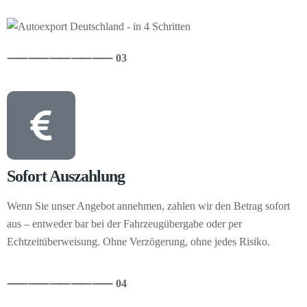
⸺
⸺
⸺
⸺
⸺ 03
Sofort Auszahlung
Wenn Sie unser Angebot annehmen, zahlen wir den Betrag sofort
aus – entweder bar bei der Fahrzeugübergabe oder per
Echtzeitüberweisung. Ohne Verzögerung, ohne jedes Risiko.
⸺
⸺
⸺
⸺
⸺ 04