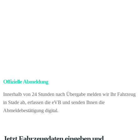
Nachdem der Besitz nach deutschem Recht übergegangen ist,
organisieren wir sämtliche Exportformalitäten, darunter
Abmeldung, Zollabwicklung, Ausfuhrdokumente und den
Transport.
Für Sie ergibt sich daraus: null Verwaltungsaufwand,
null rechtliche Unsicherheit, vollständige Absicherung – und
zusätzlich der höhere Preis des internationalen Handels. Vom
Vorgang selbst merken Sie nichts. Sie verkaufen direkt an uns als in
Deutschland ansässigen Händler.
Offizielle Abmeldung
– kein Papierkram für Sie
Innerhalb von 24 Stunden nach Übergabe melden wir Ihr Fahrzeug
in Stade ab, erfassen die eVB und senden Ihnen die
Abmeldebestätigung digital.
Jetzt Fahrzeugdaten eingeben und