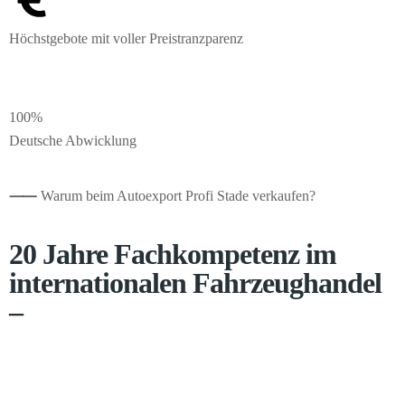
Höchstgebote mit voller Preistranzparenz
100%
Deutsche Abwicklung
⸺
Warum beim Autoexport Profi Stade verkaufen?
20 Jahre Fachkompetenz im
internationalen Fahrzeughandel
–
Seit 2005 führen wir den Export von Pkw, Transportern und
Wohnmobilen in über 20 Länder durch. Ein gut eingespieltes
Händlernetz liefert uns tagesaktuelle Preisdaten in Echtzeit, sodass