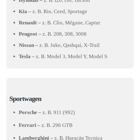
Hyundai –
z. B. i20, i30, Tucson
Kia –
z. B. Rio, Ceed, Sportage
Renault –
z. B. Clio, Mégane, Captur
Peugeot –
z. B. 208, 308, 3008
Nissan –
z. B. Juke, Qashqai, X-Trail
Tesla –
z. B. Model 3, Model Y, Model S
Sportwagen
Porsche –
z. B. 911 (992)
Ferrari –
z. B. 296 GTB
Lamborghini –
z. B. Huracán Tecnica