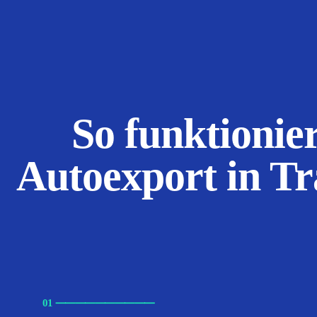
So funktionier
Autoexport in Tr
01
⸺
⸺
⸺
⸺
⸺