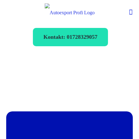
Kontakt: 01728329057
Autoexport
Zeulenroda-
Triebes
verkaufen zum
Bestpreis