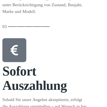
unter Berücksichtigung von Zustand, Baujahr,
Marke und Modell.
03
⸺
⸺
⸺
⸺
⸺
Sofort
Auszahlung
Sobald Sie unser Angebot akzeptieren, erfolgt
die Auszahlung unmittelbar – auf Wunsch in bar