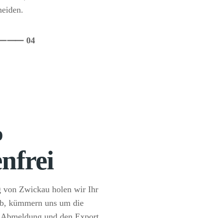
heiden.
⸺
⸺ 04
%
nfrei
 von Zwickau holen wir Ihr
ab, kümmern uns um die
Abmeldung und den Export.