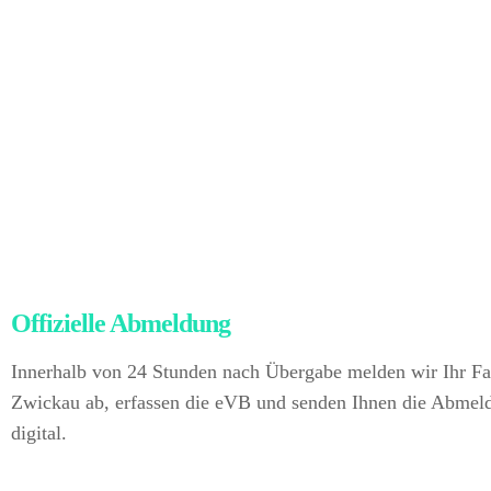
Sie erhalten Ihre Zahlung sofort und ohne jegliche Risiken 
Kursschwankungen oder Auslandsüberweisungen.
Nachdem der Besitz ordnungsgemäß übertragen wurde, erle
sämtliche Ausfuhrformalitäten inklusive Abmeldung, Zollpa
logistischer Abwicklung.
Für Sie bedeutet das ganz einfach:
Unterlagen, keine Risiken, volle Rechtssicherheit – und tro
profitieren Sie vom besseren Marktwert im Ausland. Vom 
bleiben Sie unberührt. Sie verkaufen direkt an uns als deuts
Fahrzeughändler.
Offizielle Abmeldung
– kein Papierkram für S
Innerhalb von 24 Stunden nach Übergabe melden wir Ihr Fa
Zwickau ab, erfassen die eVB und senden Ihnen die Abmel
digital.