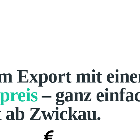
om Export mit ein
preis
– ganz einfa
t ab Zwickau.