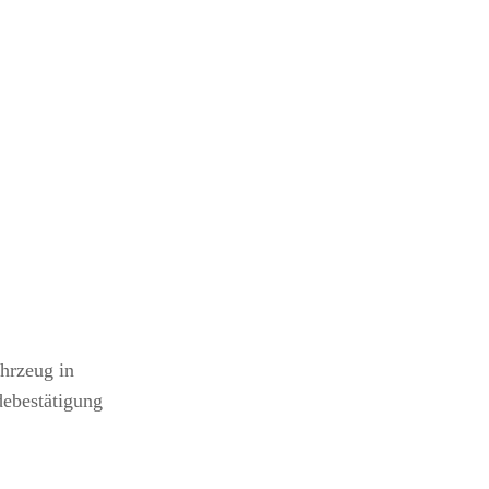
durch
digen wir
pieren und
 keine
tzdem
gesamten Ablauf
chen
ie
hrzeug in
debestätigung